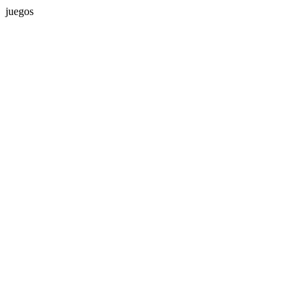
juegos