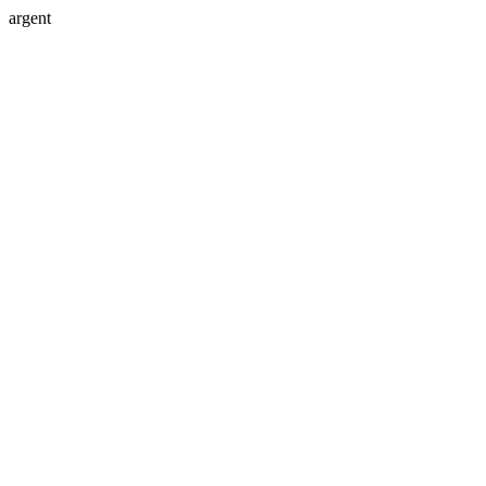
argent